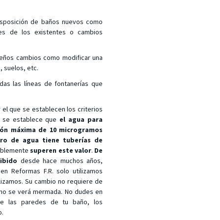
isposición de baños nuevos como
nes de los existentes o cambios
queños cambios como modificar una
, suelos, etc.
as las líneas de fontanerías que
 el que se establecen los criterios
, se establece que
el agua para
ión máxima de 10 microgramos
tro de agua tiene tuberías de
bablemente
superen este valor
.
De
hibido
desde hace muchos años,
, en
Reformas F.R.
solo utilizamos
alizamos. Su cambio no requiere de
 no se verá mermada. No dudes en
 de las paredes de tu baño, los
o.