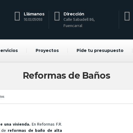
Llámanos
Dirección
910105093
Calle Sabadell 86,
Fuencarral
ervicios
Proyectos
Pide tu presupuesto
Reformas de Baños
ños
e una vivienda.
En
Reformas F.R.
o de
reformas de baño de alta