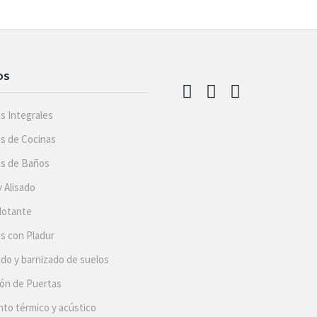
OS
s Integrales
s de Cocinas
s de Baños
y Alisado
lotante
s con Pladur
ado y barnizado de suelos
ión de Puertas
nto térmico y acústico