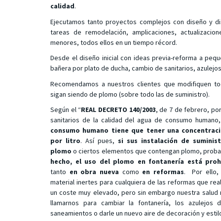
calidad
.
Ejecutamos tanto proyectos complejos con diseño y d
tareas de remodelación, amplicaciones, actualizacio
menores, todos ellos en un tiempo récord.
Desde el diseño inicial con ideas previa-reforma a pe
bañera por plato de ducha, cambio de sanitarios, azulejos
Recomendamos a nuestros clientes que modifiquen tod
sigan siendo de plomo (sobre todo las de suministro).
Según el “
REAL DECRETO 140/2003
, de 7 de febrero, por
sanitarios de la calidad del agua de consumo humano
consumo humano tiene que tener una concentrac
por litro
. Así pues,
si sus instalación de suminis
plomo
o ciertos elementos que contengan plomo, pro
hecho, el uso del plomo en fontanería está pro
tanto
en obra nueva
como
en reformas
. Por ello
material inertes para cualquiera de las reformas que re
un coste muy elevado, pero sin embargo nuestra salud
llamarnos para cambiar la fontanería, los azulejos
saneamientos o darle un nuevo aire de decoración y estil