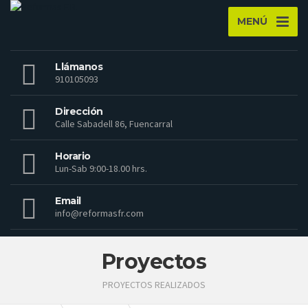
MENÚ
Llámanos
910105093
Dirección
Calle Sabadell 86, Fuencarral
Horario
Lun-Sab 9:00-18.00 hrs.
Email
info@reformasfr.com
Proyectos
PROYECTOS REALIZADOS