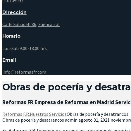
910105093
Dirección
Calle Sabadell 86, Fuencarral
Horario
Lun-Sab 9:00-18.00 hrs.
Email
info@reformasfr.com
Obras de pocería y desatr
Reformas FR Empresa de Reformas en Madrid Servici
Reformas F.R.
Nuestros Servicios
Obras de pocería y desatrancos
Obras de pocería y desatrancos
admin
agosto 31, 2021
noviembre
En Reformas F.R. tenemos gran experiencia en obras de pocería y