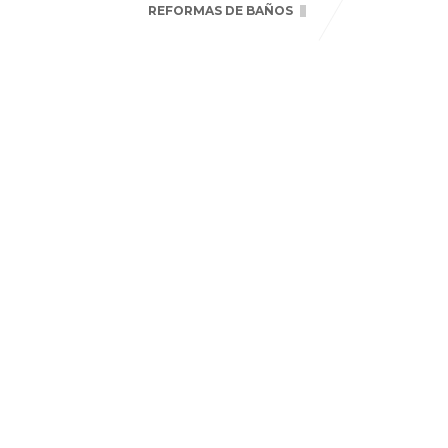
REFORMAS DE BAÑOS
REFORMA CALLE VICENTE BLASCO IBAÑEZ, SANCHINARRO PISO 98 M2
REFORMA CALLE BADALONA 120, MADRID PISO 84 M2