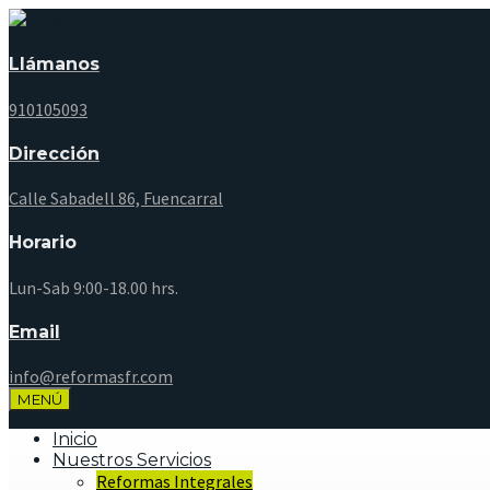
Llámanos
910105093
Dirección
Calle Sabadell 86, Fuencarral
Horario
Lun-Sab 9:00-18.00 hrs.
Email
info@reformasfr.com
MENÚ
Inicio
Nuestros Servicios
Reformas Integrales