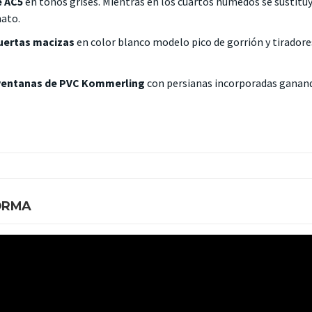
e
AC5
en tonos grises. Mientras en los cuartos húmedos se sustitu
mato.
uertas macizas
en color blanco modelo pico de gorrión y tirador
ventanas de PVC Kommerling
con persianas incorporadas ganan
ORMA