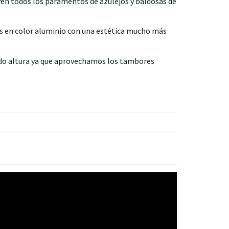
yen todos los paramentos de azulejos y baldosas de
es en color aluminio con una estética mucho más
do altura ya que aprovechamos los tambores