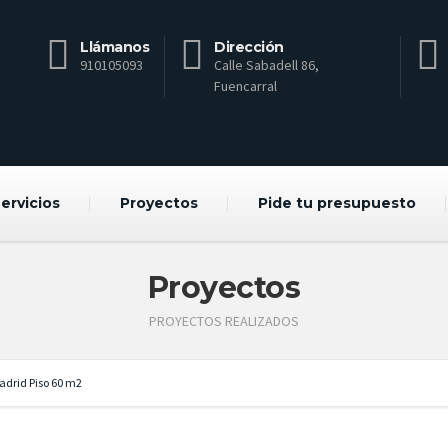
Llámanos
Dirección
910105093
Calle Sabadell 86,
Fuencarral
ervicios
Proyectos
Pide tu presupuesto
Proyectos
PROYECTOS REALIZADOS
adrid Piso 60 m2