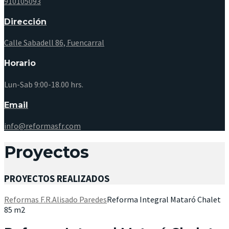
910105093
Dirección
Calle Sabadell 86, Fuencarral
Horario
Lun-Sab 9:00-18.00 hrs.
Email
info@reformasfr.com
Proyectos
PROYECTOS REALIZADOS
Reformas F.R.
Alisado Paredes
Reforma Integral Mataró Chalet
85 m2