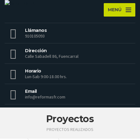
MENÚ
Llámanos
910105093
Dirección
Calle Sabadell 86, Fuencarral
Horario
Lun-Sab 9:00-18.00 hrs.
Email
info@reformasfr.com
Proyectos
PROYECTOS REALIZADOS