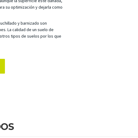
 aunque la superficie esté dañada,
para su optimización y dejarla como
uchillado y barnizado son
es. La calidad de un suelo de
otros tipos de suelos por los que
DOS