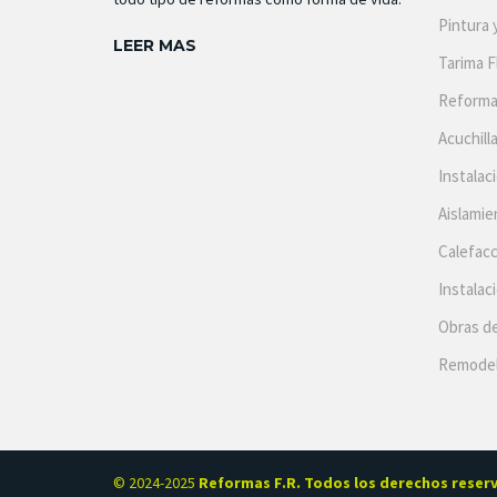
Pintura 
LEER MAS
Tarima F
Reforma
Acuchill
Instalac
Aislamie
Calefacc
Instalac
Obras de
Remodel
© 2024-2025
Reformas F.R. Todos los derechos rese