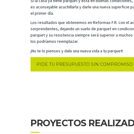
Si la casa ya tiene parquet y está en buenas condiciones,
es aconsejable acuchillarla y darle una nueva superficie 
el primer día.
Los resultados que obtenemos en Reformas F.R. con el ac
sorprendentes, dejando un suelo de parquet en condicion
parquet y su resistencia siempre será superior a muchos 
los podríamos reemplazar.
¡No te lo pienses y dale una nueva vida a tu parquet!
PIDE TU PRESUPUESTO SIN COMPROMISO
PROYECTOS REALIZA