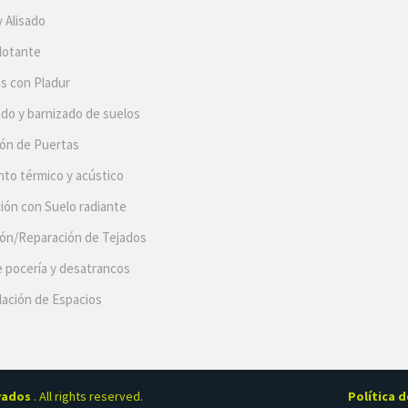
y Alisado
lotante
s con Pladur
ado y barnizado de suelos
ión de Puertas
nto térmico y acústico
ión con Suelo radiante
ión/Reparación de Tejados
 pocería y desatrancos
ación de Espacios
rvados
. All rights reserved.
Política d