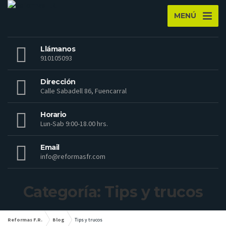
MENÚ
Llámanos
910105093
Dirección
Calle Sabadell 86, Fuencarral
Horario
Lun-Sab 9:00-18.00 hrs.
Email
info@reformasfr.com
Categoría: Tips y trucos
Reformas F.R.
Blog
Tips y trucos