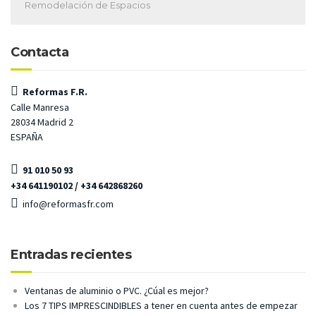
Remodelación de Espacios
Contacta
Reformas F.R.
Calle Manresa
28034 Madrid 2
ESPAÑA
91 010 50 93
+34 641190102 / +34 642868260
info@reformasfr.com
Entradas recientes
Ventanas de aluminio o PVC. ¿Cúal es mejor?
Los 7 TIPS IMPRESCINDIBLES a tener en cuenta antes de empezar