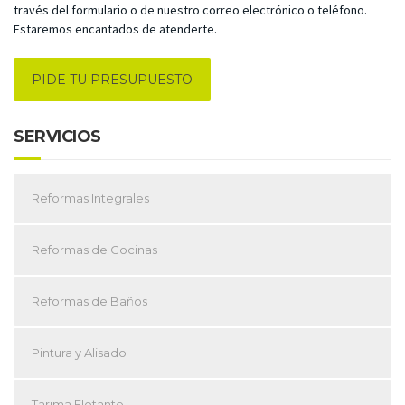
través del formulario o de nuestro correo electrónico o teléfono.
Estaremos encantados de atenderte.
PIDE TU PRESUPUESTO
SERVICIOS
Reformas Integrales
Reformas de Cocinas
Reformas de Baños
Pintura y Alisado
Tarima Flotante