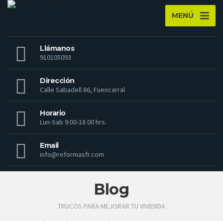
MENÚ
Llámanos
910105093
Dirección
Calle Sabadell 86, Fuencarral
Horario
Lun-Sab 9:00-18.00 hrs.
Email
info@reformasfr.com
Blog
TRUCOS PARA MEJORAR TU VIVIENDA