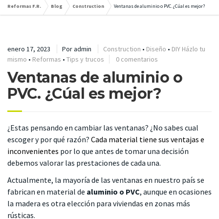
Reformas F.R.
Blog
Construction
Ventanas de aluminio o PVC. ¿Cúal es mejor?
enero 17, 2023
Por
admin
Construction
•
Diseño
•
DIY Házlo tu
mismo
•
Reformas
•
Tips y trucos
0 comentarios
Ventanas de aluminio o
PVC. ¿Cúal es mejor?
¿Estas pensando en cambiar las ventanas? ¿No sabes cual
escoger y por qué razón?
C
ada material tiene sus ventajas e
inconvenientes
por lo que antes de tomar una decisión
debemos valorar las prestaciones de cada una.
Actualmente, la mayoría de las ventanas en nuestro país se
fabrican en material de
aluminio o PVC
, aunque en ocasiones
la madera es otra elección para viviendas en zonas más
rústicas.