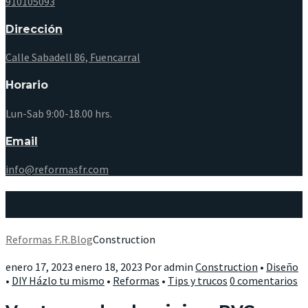
910105093
Dirección
Calle Sabadell 86, Fuencarral
Horario
Lun-Sab 9:00-18.00 hrs.
Email
info@reformasfr.com
Categoría: Construction
Reformas F.R.
Blog
Construction
enero 17, 2023
enero 18, 2023
Por
admin
Construction
•
Diseño
•
DIY Házlo tu mismo
•
Reformas
•
Tips y trucos
0 comentarios