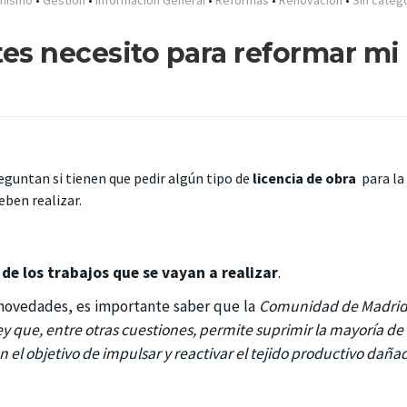
 mismo
•
Gestión
•
Información General
•
Reformas
•
Renovación
•
Sin categ
tes necesito para reformar mi
guntan si tienen que pedir algún tipo de
licencia de obra
para la
eben realizar.
de los trabajos que se vayan a realizar
.
s novedades, es importante saber que la
Comunidad de Madri
y que, entre otras cuestiones, permite suprimir la mayoría de 
con el objetivo de impulsar y reactivar el tejido productivo daña