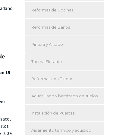
dadano
Reformas de Cocinas
Reformas de Baños
Pintura y Alisado
de
Tarima Flotante
on 15
Reformas con Pladur
Acuchillado y barnizado de suelos
vez
Instalación de Puertas
 saco,
arlos
Aislamiento térmico y acústico
e 100 €