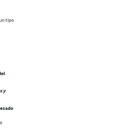
un tipo
del
s y
resado
lo