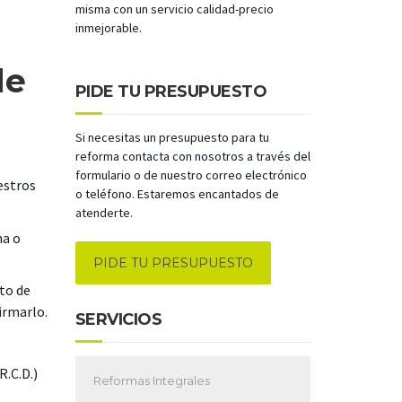
misma con un servicio calidad-precio
inmejorable.
de
PIDE TU PRESUPUESTO
Si necesitas un presupuesto para tu
reforma contacta con nosotros a través del
formulario o de nuestro correo electrónico
estros
o teléfono. Estaremos encantados de
atenderte.
na o
PIDE TU PRESUPUESTO
to de
irmarlo.
SERVICIOS
R.C.D.)
Reformas Integrales