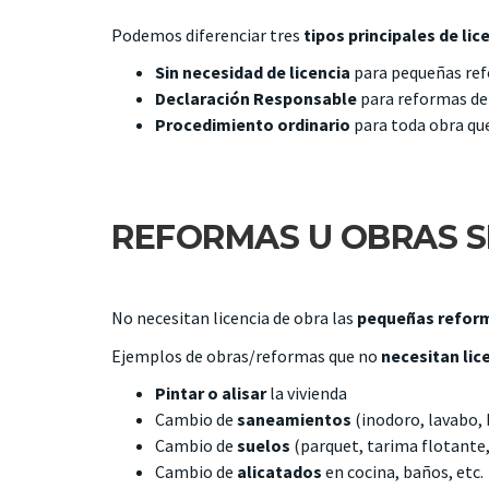
Podemos diferenciar tres
tipos principales de lic
Sin necesidad de licencia
para pequeñas ref
Declaración Responsable
para reformas de
Procedimiento ordinario
para toda obra que
REFORMAS U OBRAS SI
No necesitan licencia de obra las
pequeñas refor
Ejemplos de obras/reformas que no
necesitan lice
Pintar o alisar
la vivienda
Cambio de
saneamientos
(inodoro, lavabo, b
Cambio de
suelos
(parquet, tarima flotante,
Cambio de
alicatados
en cocina, baños, etc.