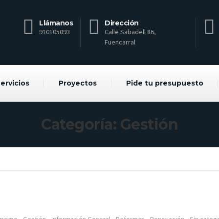
Llámanos
Dirección
910105093
Calle Sabadell 86,
Fuencarral
ervicios
Proyectos
Pide tu presupuesto
Categoría: Gestión