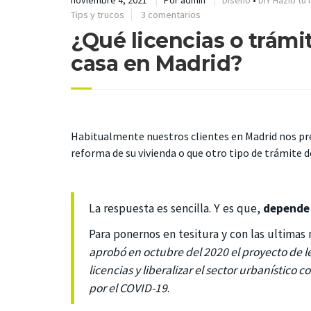
noviembre 4, 2021
Por
admin
Diseño
•
DIY Házlo tu
Tips y trucos
3 comentarios
¿Qué licencias o trámi
casa en Madrid?
Habitualmente nuestros clientes en Madrid nos pre
reforma de su vivienda o que otro tipo de trámite d
La respuesta es sencilla. Y es que,
depende 
Para ponernos en tesitura y con las ultima
aprobó en octubre del 2020 el proyecto de le
licencias y liberalizar el sector urbanístico 
por el COVID-19
.