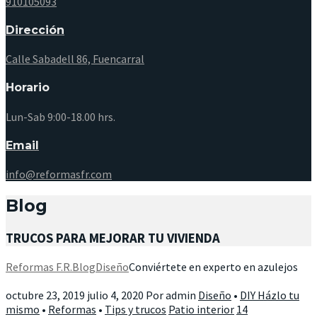
910105093
Dirección
Calle Sabadell 86, Fuencarral
Horario
Lun-Sab 9:00-18.00 hrs.
Email
info@reformasfr.com
Blog
TRUCOS PARA MEJORAR TU VIVIENDA
Reformas F.R.
Blog
Diseño
Conviértete en experto en azulejos
octubre 23, 2019
julio 4, 2020
Por
admin
Diseño
•
DIY Házlo tu
mismo
•
Reformas
•
Tips y trucos
Patio interior
14