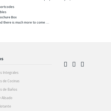
hortcodes
bles
ochure Box
d there is much more to come …
OS
s Integrales
s de Cocinas
s de Baños
y Alisado
lotante