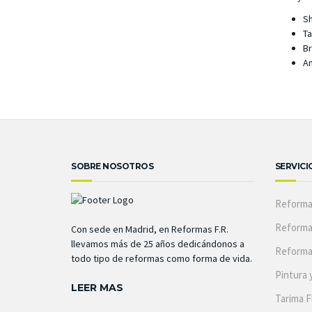
S
Ta
Br
An
SOBRE NOSOTROS
SERVICI
Reforma
Reforma
Con sede en Madrid, en Reformas F.R.
llevamos más de 25 años dedicándonos a
Reforma
todo tipo de reformas como forma de vida.
Pintura 
LEER MAS
Tarima F