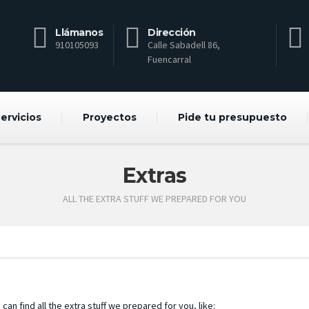
Llámanos
Dirección
910105093
Calle Sabadell 86,
Fuencarral
ervicios
Proyectos
Pide tu presupuesto
Extras
ALL THE EXTRA STUFF WE PREPARED FOR YOU
can find all the extra stuff we prepared for you, like: