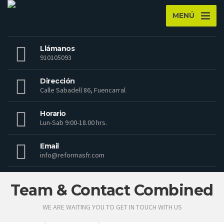
MENÚ
Llámanos
910105093
Dirección
Calle Sabadell 86, Fuencarral
Horario
Lun-Sab 9:00-18.00 hrs.
Email
info@reformasfr.com
Team & Contact Combined
WE ARE WAITING YOU TO GET IN TOUCH WITH US